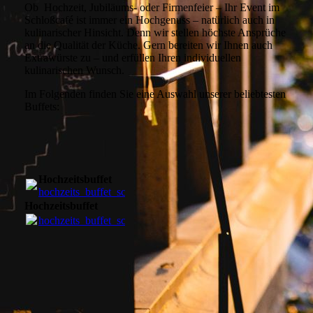
Ob Hochzeit, Jubiläums- oder Firmenfeier – Ihr Event im
Schloßcafé ist immer ein Hochgenuss – natürlich auch in
kulinarischer Hinsicht. Denn wir stellen höchste Ansprüche
an die Qualität der Küche. Gern bereiten wir Ihnen auch
Extrawürste zu – und erfüllen Ihren individuellen
kulinarischen Wunsch.
Im Folgenden finden Sie eine Auswahl unserer beliebtesten
Buffets:
Hochzeitsbuffet
hochzeits_buffet_schlosscafe.pdf
(1.36MB)
Hochzeitsbuffet
hochzeits_buffet_schlosscafe.pdf
(1.36MB)