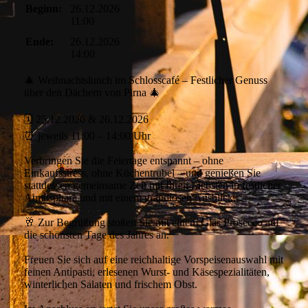
Beginn:
26.12.2026
11:00
Ende:
26.12.2026
14:00
🎄 Weihnachtslunch im Schlosscafé – Festlicher Genuss
über den Dächern von Pirna 🎄
🗓 25.12.2026 & 26.12.2026
⏰ jeweils 11:00 – 14:00 Uhr
Verbringen Sie die Feiertage entspannt – ohne
Einkaufsstress, ohne Küchentrubel – und genießen Sie
stattdessen gemeinsame Zeit mit Ihren Liebsten in festlicher
Atmosphäre und mit einem grandiosen Ausblick.
🥂 Zur Begrüßung stoßen Sie mit einem Glas Prosecco auf
die schönsten Tage des Jahres an.
Freuen Sie sich auf eine reichhaltige Vorspeisenauswahl mit
feinen Antipasti, erlesenen Wurst- und Käsespezialitäten,
winterlichen Salaten und frischem Obst.