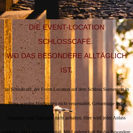
DIE EVENT-LOCATION
SCHLOSSCAFÈ.
WO DAS BESONDERE ALLTÄGLICH
IST.
Im Schloßcafé, der Event-Location auf dem Schloss Sonnentein in
Pirna, werden Hochzeiten nicht veranstaltet, Geburtstage nicht
begangen und Tagungen nicht gehalten. Hier wird jeder Anlass
zelebriert. Mit Liebe zum Detail. Mit Leidenschaft für das Besondere.