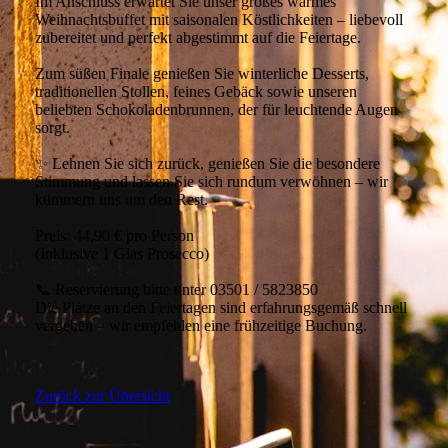
Im Anschluss erwartet Sie unser großes warmes
Weihnachtsbuffet mit saisonalen Köstlichkeiten – liebevoll
zubereitet und perfekt abgestimmt auf die Feiertage.
Zum süßen Finale genießen Sie winterliche Desserts,
traditionellen Stollen, feines Gebäck sowie unseren
beliebten Schokoladenbrunnen, der für leuchtende Augen
sorgt.
✨ Lehnen Sie sich zurück, genießen Sie die besondere
Stimmung und lassen Sie sich rundum verwöhnen – wir
kümmern uns um den Rest.
Preis: 44,90 € pro Person
(Inklusive 1 Glas Prosecco)
📞 Reservierung bitte unter 03501 / 5823850
Die Plätze an den Feiertagen sind erfahrungsgemäß schnell
vergeben – wir empfehlen eine frühzeitige Buchung.
Zurück zur Übersicht